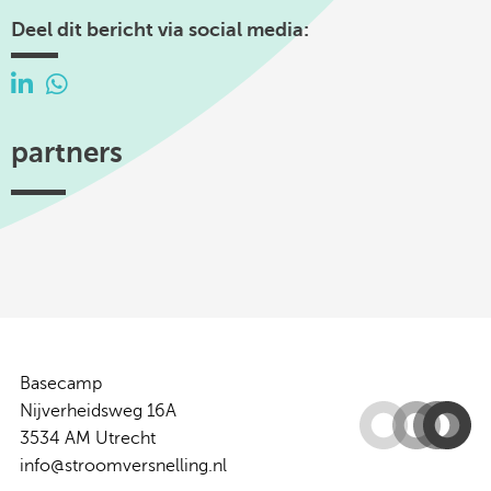
Deel dit bericht via social media:
partners
Efectis
TKI
Hogeschool
Federatie
ISSO
Woonbond
Urban
Platform
Utrecht
Ruimtelijke
Energy
31
-
Kwaliteit
Centre
of
Expertise
Basecamp
Nijverheidsweg 16A
3534 AM Utrecht
info@stroomversnelling.nl