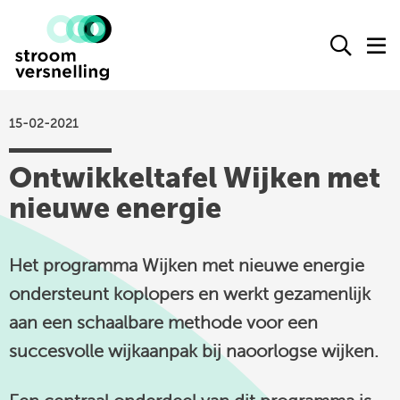
Stroomversnelling
Ope
O
logo
het
h
zoek
m
form
15-02-2021
actueel
Ontwikkeltafel Wijken met
agenda
nieuwe energie
kennisproducten
leden
Het programma Wijken met nieuwe energie
over ons
ondersteunt koplopers en werkt gezamenlijk
contact
aan een schaalbare methode voor een
succesvolle wijkaanpak bij naoorlogse wijken.
Stroomversnelling
op