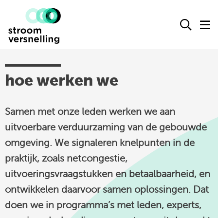
Stroomversnelling
Ope
O
logo
het
h
zoek
m
form
actueel
hoe werken we
agenda
Samen met onze leden werken we aan
kennisproducten
uitvoerbare verduurzaming van de gebouwde
leden
omgeving. We signaleren knelpunten in de
over ons
praktijk, zoals netcongestie,
contact
uitvoeringsvraagstukken en betaalbaarheid, en
ontwikkelen daarvoor samen oplossingen. Dat
Stroomversnelling
doen we in programma’s met leden, experts,
op