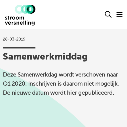
Stroomversnelling
Ope
O
logo
het
h
zoek
m
form
28-03-2019
actueel
Samenwerkmiddag
agenda
kennisproducten
Deze Samenwerkdag wordt verschoven naar
leden
Q1 2020. Inschrijven is daarom niet mogelijk.
over ons
De nieuwe datum wordt hier gepubliceerd.
contact
Stroomversnelling
op