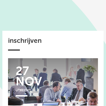
linkedin
inschrijven
27
NOV
UTRECHT