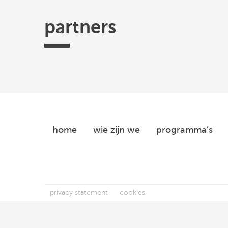
partners
Efectis
TKI
Hogeschool
Federatie
ISSO
Urban
Utrecht
Ruimtelijke
Energy
-
Kwaliteit
Centre
of
home
wie zijn we
programma’s
Expertise
privacy statement
cookies