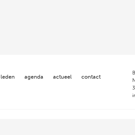
Woonbond
Platform
31
leden
agenda
actueel
contact
N
3
i