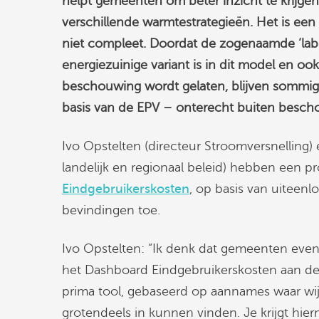
helpt gemeenten om beter inzicht te krijge
verschillende warmtestrategieën. Het is een
niet compleet. Doordat de zogenaamde ‘label
energiezuinige variant is in dit model en 
beschouwing wordt gelaten, blijven sommig
basis van de EPV – onterecht buiten besch
Ivo Opstelten (directeur Stroomversnelling
landelijk en regionaal beleid) hebben een p
Eindgebruikerskosten
, op basis van uiteen
bevindingen toe.
Ivo Opstelten: “Ik denk dat gemeenten eve
het Dashboard Eindgebruikerskosten aan de s
prima tool, gebaseerd op aannames waar wij
grotendeels in kunnen vinden. Je krijgt hie