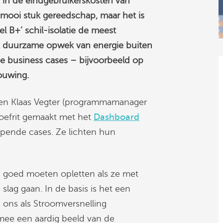
n in de eindgebruikerskosten van
 mooi stuk gereedschap, maar het is
 B+’ schil-isolatie de meest
ook duurzame opwek van energie buiten
e business cases – bijvoorbeeld op
ouwing.
) en Klaas Vegter (programmamanager
roefrit gemaakt met het
Dashboard
lopende cases. Ze lichten hun
n goed moeten opletten als ze met
lag gaan. In de basis is het een
 ons als Stroomversnelling
rmee een aardig beeld van de