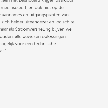
leen het Dashboard krijgen daardoor
 meer isoleert, en ook niet op de
De aannames en uitgangspunten van
zich helder uiteengezet en logisch te
 maar als Stroomversnelling blijven we
houden, alle bewezen oplossingen
ogelijk voor een technische
at.”