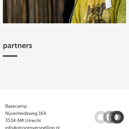
partners
Efectis
TKI
Hogeschool
Federatie
ISSO
Woonbond
Urban
Platform
Utrecht
Ruimtelijke
Energy
31
-
Kwaliteit
Centre
of
Expertise
Basecamp
Nijverheidsweg 16A
3534 AM Utrecht
info@stroomversnelling.nl