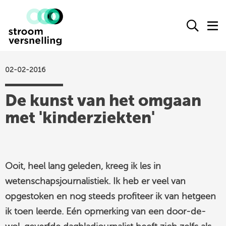
Stroomversnelling
Ope
O
logo
het
h
zoek
m
form
02-02-2016
actueel
De kunst van het omgaan
agenda
met 'kinderziekten'
kennisproducten
leden
over ons
Ooit, heel lang geleden, kreeg ik les in
contact
wetenschapsjournalistiek. Ik heb er veel van
opgestoken en nog steeds profiteer ik van hetgeen
ik toen leerde. Eén opmerking van een door-de-
Stroomversnelling
op