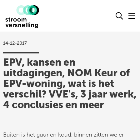
Stroomversnelling
Ope
O
logo
het
h
zoek
m
form
14-12-2017
actueel
EPV, kansen en
agenda
uitdagingen, NOM Keur of
kennisproducten
EPV-woning, wat is het
leden
verschil? VVE's, 3 jaar werk,
over ons
4 conclusies en meer
contact
Stroomversnelling
Buiten is het guur en koud, binnen zitten we er
op