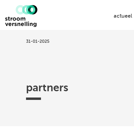
Stroomversnelling
logo
actueel
31-01-2025
partners
Efectis
TKI
Hogeschool
Federatie
ISSO
Urban
Utrecht
Ruimtelijke
Energy
-
Kwaliteit