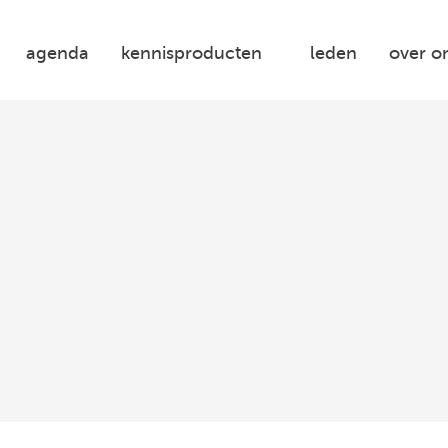
agenda
kennisproducten
leden
over o
Woonbond
Platform
31