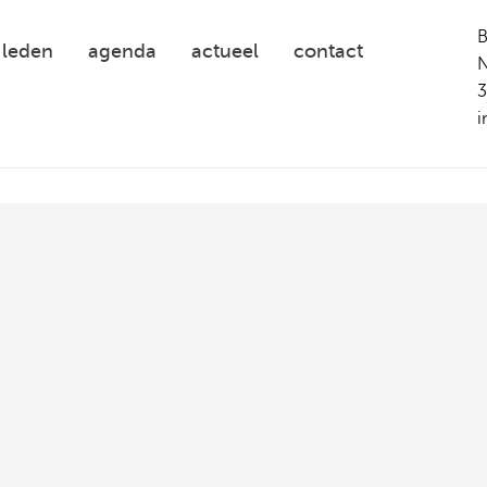
leden
agenda
actueel
contact
N
3
i