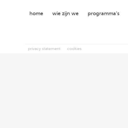
Centre
of
home
wie zijn we
programma’s
Expertise
privacy statement
cookies