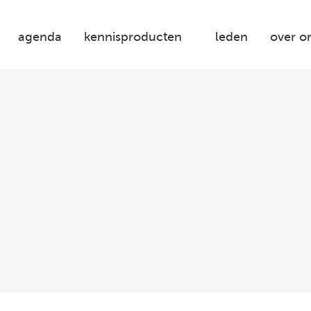
agenda
kennisproducten
leden
over o
Woonbond
Platform
31