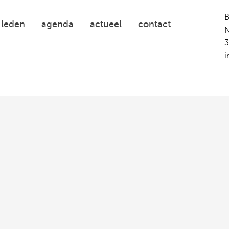
leden
agenda
actueel
contact
N
3
i