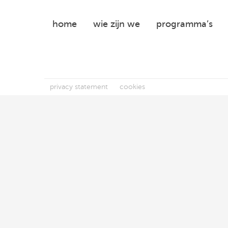
Centre
of
home
wie zijn we
programma’s
Expertise
privacy statement
cookies