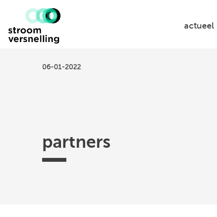
Stroomversnelling
logo
actueel
06-01-2022
partners
Efectis
TKI
Hogeschool
Federatie
ISSO
Urban
Utrecht
Ruimtelijke
Energy
-
Kwaliteit