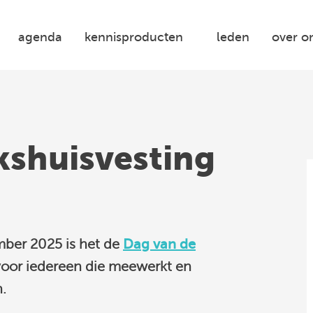
agenda
kennisproducten
leden
over o
kshuisvesting
mber 2025
is het de
Dag van de
voor iedereen die meewerkt en
.