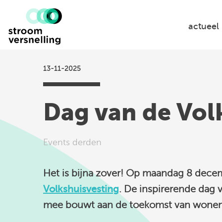
Stroomversnelling
logo
actueel
13-11-2025
Dag van de Vol
Events derden
Het is bijna zover! Op
maandag 8 dece
Volkshuisvesting
. De inspirerende dag 
mee bouwt aan de toekomst van wonen