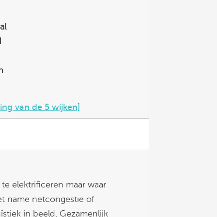
al
d
n
ving van de 5 wijken]
te elektrificeren maar waar
et name netcongestie of
stiek in beeld. Gezamenlijk