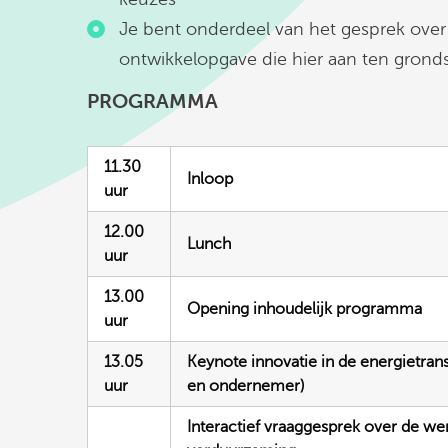
Je bent onderdeel van het gesprek ove
ontwikkelopgave die hier aan ten grondsl
PROGRAMMA
11.30
Inloop
uur
12.00
Lunch
uur
13.00
Opening inhoudelijk programma
uur
13.05
Keynote innovatie in de energietran
uur
en ondernemer)
Interactief vraaggesprek over de wer