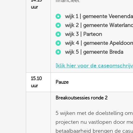
14.15
financieel.
uur
wijk 1 | gemeente Veenenda
wijk 2 | gemeente Waterlan
wijk 3 | Parteon
wijk 4 | gemeente Apeldoor
wijk 5 |
gemeente Breda
[klik hier voor de caseomschrij
15.10
Pauze
uur
Breakoutsessies ronde 2
5 wijken met de doelstelling om 
projecten nu vastlopen door m
betaalbaarheid brengen de casuï