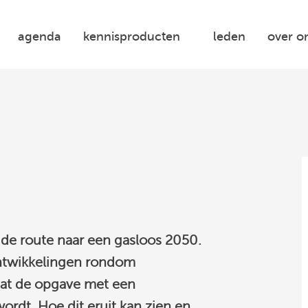
agenda
kennisproducten
leden
over o
 de route naar een gasloos 2050.
ntwikkelingen rondom
 dat de opgave met een
wordt.
Hoe dit eruit kan zien en