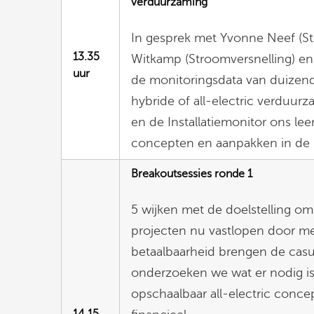
verduurzaming
In gesprek met Yvonne Neef (St
13.35
Witkamp (Stroomversnelling) e
uur
de monitoringsdata van duize
hybride of all-electric verduurz
en de Installatiemonitor ons leer
concepten en aanpakken in de p
Breakoutsessies ronde 1
5 wijken met de doelstelling om 
projecten nu vastlopen door m
betaalbaarheid brengen de casuï
onderzoeken we wat er nodig is
opschaalbaar all-electric conc