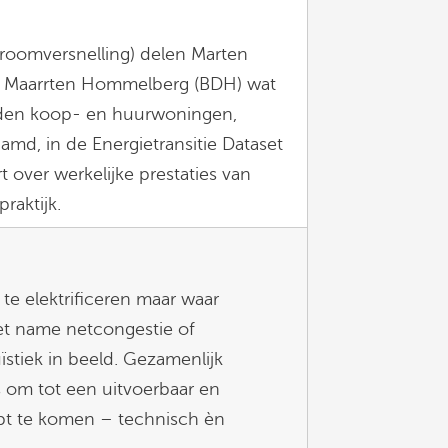
roomversnelling) delen Marten
n Maarrten Hommelberg (BDH) wat
nden koop- en huurwoningen,
aamd, in de Energietransitie Dataset
t over werkelijke prestaties van
raktijk.
te elektrificeren maar waar
et name netcongestie of
stiek in beeld. Gezamenlijk
 om tot een uitvoerbaar en
ept te komen – technisch èn