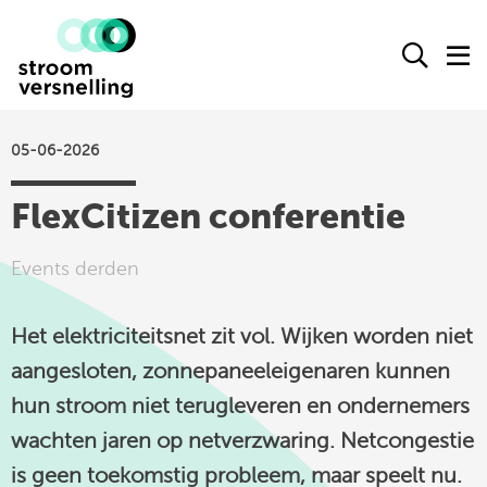
Stroomversnelling
Ope
O
logo
het
h
zoek
m
form
05-06-2026
actueel
FlexCitizen conferentie
agenda
kennisproducten
Events derden
leden
Het elektriciteitsnet zit vol. Wijken worden niet
over ons
aangesloten, zonnepaneeleigenaren kunnen
contact
hun stroom niet terugleveren en ondernemers
wachten jaren op netverzwaring. Netcongestie
Stroomversnelling
is geen toekomstig probleem, maar speelt nu.
op