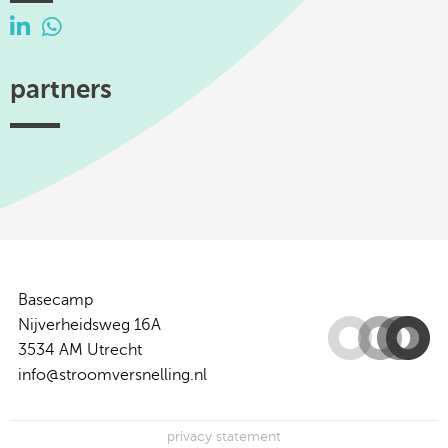
partners
Efectis
TKI
Hogeschool
Federatie
ISSO
Woonbond
Urban
Platform
Utrecht
Ruimtelijke
Energy
31
-
Kwaliteit
Centre
of
Expertise
Basecamp
Nijverheidsweg 16A
3534 AM Utrecht
info@stroomversnelling.nl
privacy statement