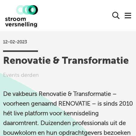
Stroomversnelling
Ope
O
logo
het
h
zoek
m
form
12-02-2023
actueel
Renovatie & Transformatie
agenda
kennisproducten
Events derden
leden
De vakbeurs Renovatie & Transformatie –
over ons
voorheen genaamd RENOVATIE – is sinds 2010
contact
hét live platform voor kennisdeling
daaromtrent. Duizenden professionals uit de
Stroomversnelling
bouwkolom en hun opdrachtgevers bezoeken
op