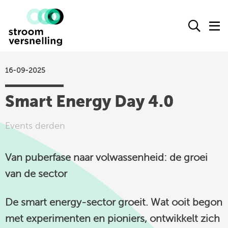
Stroomversnelling
Ope
O
logo
het
h
zoek
m
form
16-09-2025
actueel
Smart Energy Day 4.0
agenda
kennisproducten
Events derden
leden
Van puberfase naar volwassenheid: de groei
over ons
van de sector
contact
De smart energy-sector groeit. Wat ooit begon
Stroomversnelling
met experimenten en pioniers, ontwikkelt zich
op