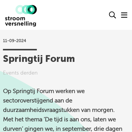
Stroomversnelling
Ope
O
logo
het
h
zoek
m
form
11-09-2024
actueel
Springtij Forum
agenda
kennisproducten
Events derden
leden
Op Springtij Forum werken we
over ons
sectoroverstijgend aan de
contact
duurzaamheidsvraagstukken van morgen.
Met het thema ‘De tijd is aan ons, laten we
Stroomversnelling
durven’ gingen we, in september, drie dagen
op