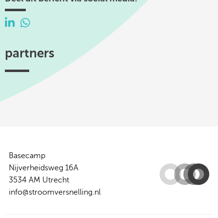
partners
Efectis
TKI
Hogeschool
Federatie
ISSO
Woonbond
Urban
Platform
Utrecht
Ruimtelijke
Energy
31
-
Kwaliteit
Centre
of
Expertise
Basecamp
Nijverheidsweg 16A
3534 AM Utrecht
info@stroomversnelling.nl