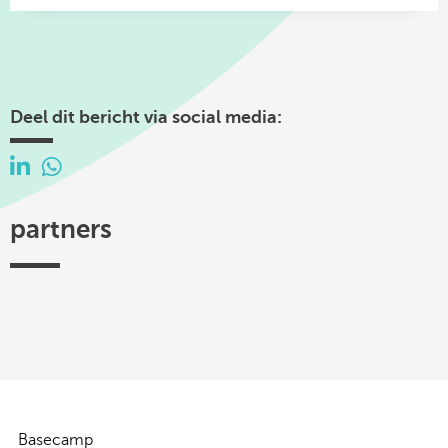
Deel dit bericht via social media:
partners
Efectis
TKI
Hogeschool
Federatie
ISSO
Woonbond
Urban
Platform
Utrecht
Ruimtelijke
Energy
31
-
Kwaliteit
Centre
of
Expertise
Basecamp