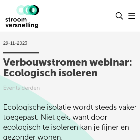
Stroomversnelling
Ope
O
logo
het
h
zoek
m
form
29-11-2023
actueel
Verbouwstromen webinar:
agenda
Ecologisch isoleren
kennisproducten
leden
Events derden
over ons
Ecologische isolatie wordt steeds vaker
contact
toegepast. Niet gek, want door
ecologisch te isoleren kan je fijner en
Stroomversnelling
gezonder wonen.
op