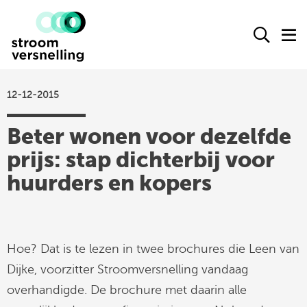
Stroomversnelling
Ope
O
logo
het
h
zoek
m
form
12-12-2015
actueel
Beter wonen voor dezelfde
agenda
prijs: stap dichterbij voor
kennisproducten
huurders en kopers
leden
over ons
contact
Hoe? Dat is te lezen in twee brochures die Leen van
Dijke, voorzitter Stroomversnelling vandaag
Stroomversnelling
overhandigde. De brochure met daarin alle
op