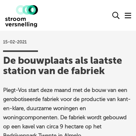
Stroomversnelling
Ope
O
logo
het
h
zoek
m
form
15-02-2021
actueel
De bouwplaats als laatste
agenda
station van de fabriek
kennisproducten
leden
Plegt-Vos start deze maand met de bouw van een
over ons
gerobotiseerde fabriek voor de productie van kant-
contact
en-klare, duurzame woningen en
woningcomponenten. De fabriek wordt gebouwd
op een kavel van circa 9 hectare op het
Stroomversnelling
Bedrijvenpark Twente in Almelo.
op