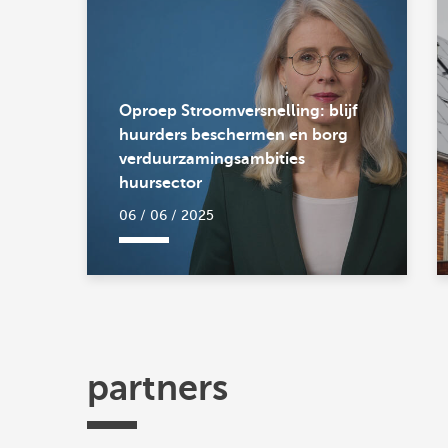
Oproep Stroomversnelling: blijf
huurders beschermen en borg
verduurzamingsambities
huursector
06 / 06 / 2025
partners