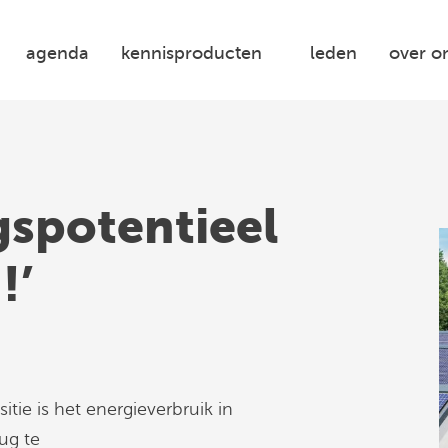
agenda
kennisproducten
leden
over o
gspotentieel
!’
itie is het energieverbruik in
ug te