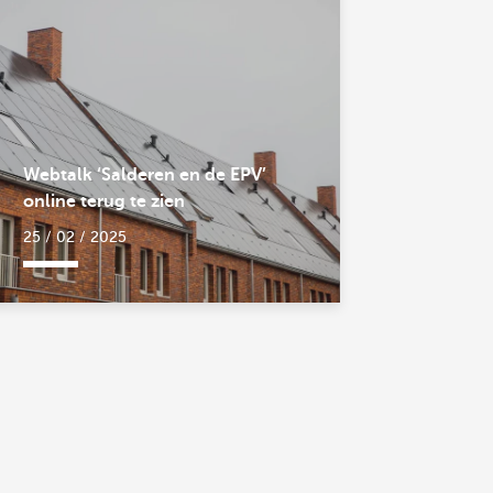
Webtalk ‘Salderen en de EPV’
online terug te zien
25 / 02 / 2025