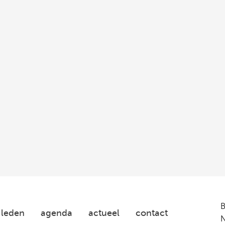
Woonbond
Platform
31
leden
agenda
actueel
contact
N