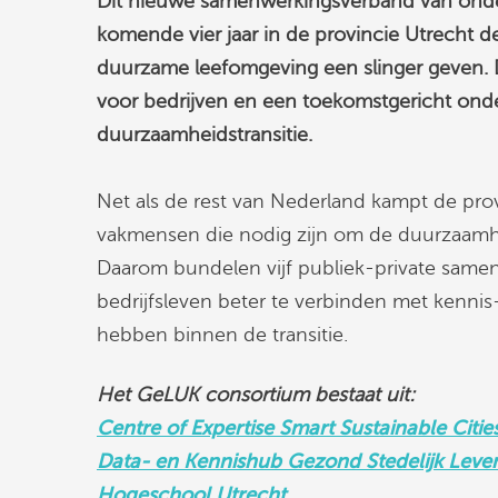
Dit nieuwe samenwerkingsverband van onderw
komende vier jaar in de provincie Utrecht d
duurzame leefomgeving een slinger geven. D
voor bedrijven en een toekomstgericht onde
duurzaamheidstransitie.
Net als de rest van Nederland kampt de pro
vakmensen die nodig zijn om de duurzaamheid
Daarom bundelen vijf publiek-private sam
bedrijfsleven beter te verbinden met kennis
hebben binnen de transitie.
Het GeLUK consortium bestaat uit:
Centre of Expertise Smart Sustainable Citi
Data- en Kennishub Gezond Stedelijk Leven
Hogeschool Utrecht