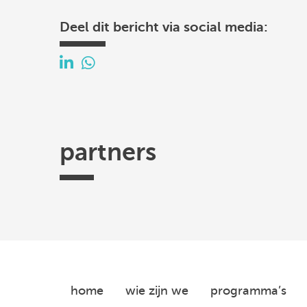
Deel dit bericht via social media:
partners
Efectis
TKI
Hogeschool
Federatie
ISSO
Urban
Utrecht
Ruimtelijke
Energy
-
Kwaliteit
Centre
of
home
wie zijn we
programma’s
Expertise