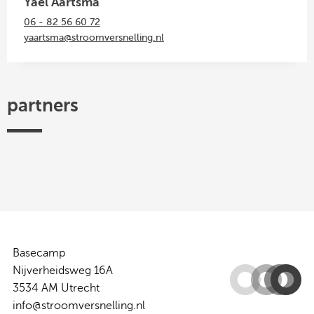
Yael Aartsma
06 - 82 56 60 72
yaartsma@stroomversnelling.nl
partners
Efectis
TKI
Hogeschool
Federatie
ISSO
Woonbond
Urban
Platform
Utrecht
Ruimtelijke
Energy
31
-
Kwaliteit
Centre
of
Expertise
Basecamp
Nijverheidsweg 16A
3534 AM Utrecht
info@stroomversnelling.nl