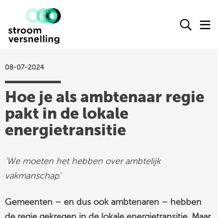
Stroomversnelling
Ope
O
logo
het
h
zoek
m
form
08-07-2024
actueel
Hoe je als ambtenaar regie
agenda
pakt in de lokale
kennisproducten
energietransitie
leden
over ons
‘We moeten het hebben over ambtelijk
contact
vakmanschap’
Gemeenten – en dus ook ambtenaren – hebben
Stroomversnelling
de regie gekregen in de lokale energietransitie. Maar
op