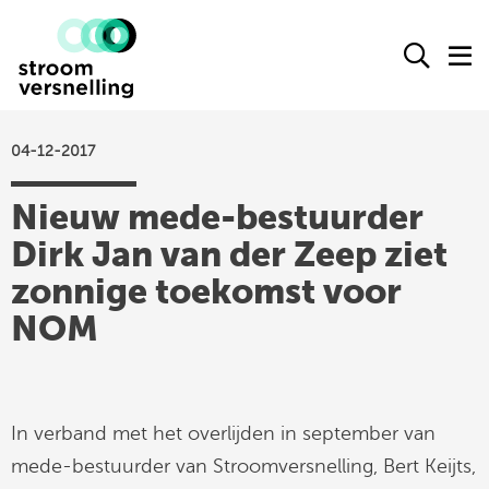
Stroomversnelling
Ope
O
logo
het
h
zoek
m
form
04-12-2017
actueel
Nieuw mede-bestuurder
agenda
Dirk Jan van der Zeep ziet
kennisproducten
zonnige toekomst voor
leden
NOM
over ons
contact
In verband met het overlijden in september van
Stroomversnelling
mede-bestuurder van Stroomversnelling, Bert Keijts,
op