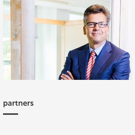
partners
Efectis
TKI
Hogeschool
Federatie
ISSO