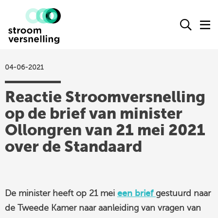
Stroomversnelling
Ope
O
logo
het
h
zoek
m
form
04-06-2021
actueel
Reactie Stroomversnelling
agenda
op de brief van minister
kennisproducten
Ollongren van 21 mei 2021
leden
over de Standaard
over ons
contact
De minister heeft op 21 mei
een brief
gestuurd naar
Stroomversnelling
de Tweede Kamer naar aanleiding van vragen van
op