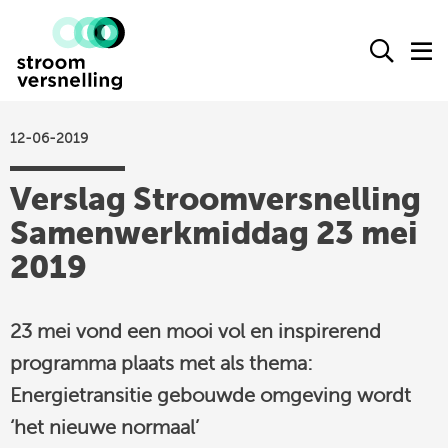
Stroomversnelling
Ope
O
logo
het
h
zoek
m
form
12-06-2019
actueel
Verslag Stroomversnelling
agenda
Samenwerkmiddag 23 mei
kennisproducten
2019
leden
over ons
23 mei vond een mooi vol en inspirerend
contact
programma plaats met als thema:
Energietransitie gebouwde omgeving wordt
Stroomversnelling
‘het nieuwe normaal’
op