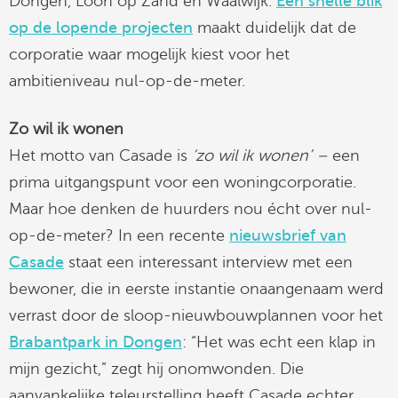
Dongen, Loon op Zand en Waalwijk.
Een snelle blik
linkedin
op de lopende projecten
maakt duidelijk dat de
corporatie waar mogelijk kiest voor het
ambitieniveau nul-op-de-meter.
Zo wil ik wonen
Het motto van Casade is
‘zo wil ik wonen’ –
een
prima uitgangspunt voor een woningcorporatie.
Maar hoe denken de huurders nou écht over nul-
op-de-meter? In een recente
nieuwsbrief van
Casade
staat een interessant interview met een
bewoner, die in eerste instantie onaangenaam werd
verrast door de sloop-nieuwbouwplannen voor het
Brabantpark in Dongen
: “Het was echt een klap in
mijn gezicht,” zegt hij onomwonden. Die
aanvankelijke teleurstelling heeft Casade echter