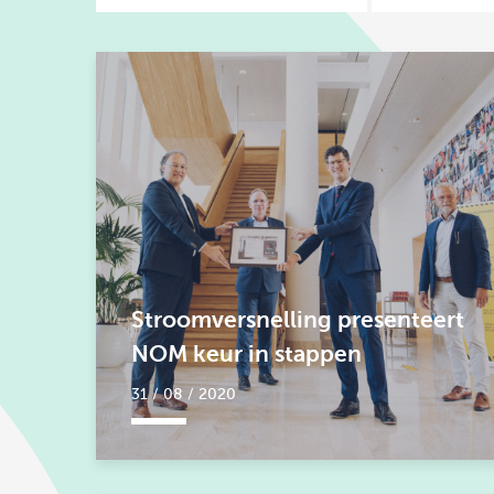
Stroomversnelling presenteert
NOM keur in stappen
31 / 08 / 2020