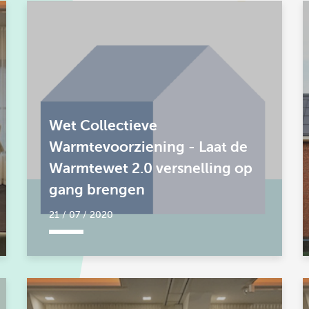
Wet Collectieve
Warmtevoorziening - Laat de
Warmtewet 2.0 versnelling op
gang brengen
21 / 07 / 2020