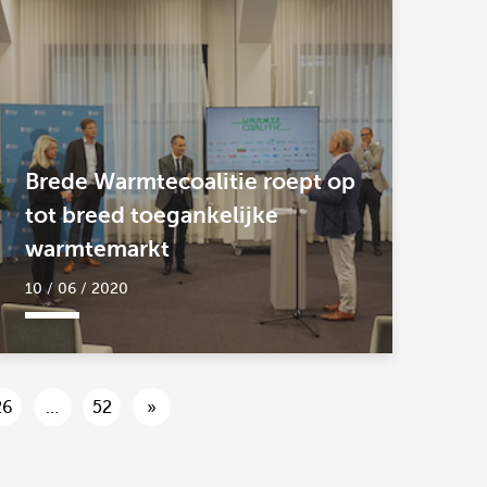
Brede Warmtecoalitie roept op
tot breed toegankelijke
warmtemarkt
10 / 06 / 2020
26
…
52
»