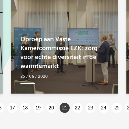
Oproep aan Vaste
Kamercommissie EZK: zorg
voor echte diversiteit in de
warmtemarkt
25 / 06 / 2020
6
17
18
19
20
21
22
23
24
25