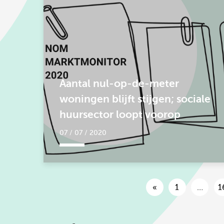
Aantal nul-op-de-meter
woningen blijft stijgen; sociale
huursector loopt voorop
07 / 07 / 2020
«
1
…
1