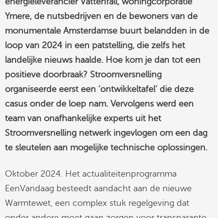
energieleverancier Vattenfall, woningcorporatie
linkedin
Ymere, de nutsbedrijven en de bewoners van de
monumentale Amsterdamse buurt belandden in de
loop van 2024 in een patstelling, die zelfs het
landelijke nieuws haalde. Hoe kom je dan tot een
positieve doorbraak? Stroomversnelling
organiseerde eerst een ‘ontwikkeltafel’ die deze
casus onder de loep nam. Vervolgens werd een
team van onafhankelijke experts uit het
Stroomversnelling netwerk ingevlogen om een dag
te sleutelen aan mogelijke technische oplossingen.
Oktober 2024. Het actualiteitenprogramma
EenVandaag besteedt aandacht aan de nieuwe
Warmtewet, een complex stuk regelgeving dat
onder andere moet gaan zorgen voor transparante