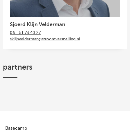
Sjoerd Klijn Velderman
06 - 51 73 40 27
sklijnvelderman@stroomversnelling.nl
partners
Efectis
TKI
Hogeschool
Federatie
ISSO
Woonbond
Urban
Platform
Utrecht
Ruimtelijke
Energy
31
-
Kwaliteit
Centre
of
Expertise
Basecamp