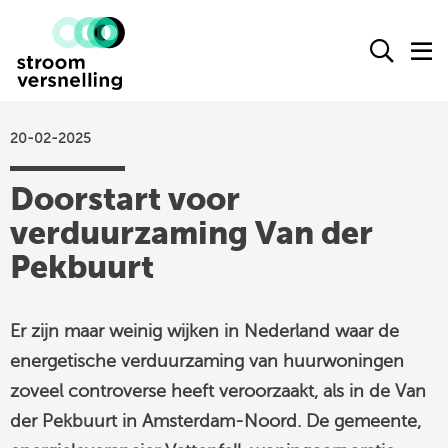
Stroomversnelling
Ope
O
logo
het
h
zoek
m
form
20-02-2025
actueel
Doorstart voor
agenda
verduurzaming Van der
kennisproducten
Pekbuurt
leden
over ons
Er zijn maar weinig wijken in Nederland waar de
contact
energetische verduurzaming van huurwoningen
zoveel controverse heeft veroorzaakt, als in de Van
Stroomversnelling
der Pekbuurt in Amsterdam-Noord. De gemeente,
op