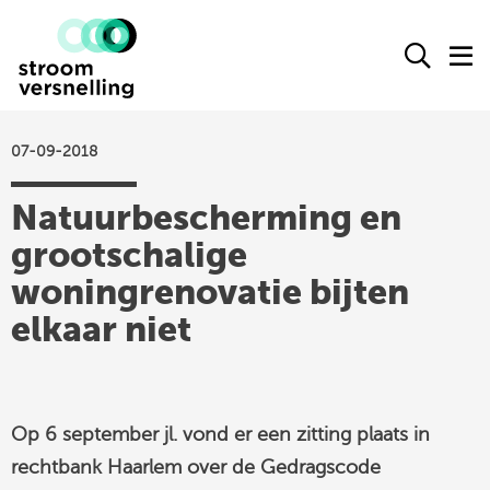
Stroomversnelling
Ope
O
logo
het
h
zoek
m
form
07-09-2018
actueel
Natuurbescherming en
agenda
grootschalige
kennisproducten
woningrenovatie bijten
leden
elkaar niet
over ons
contact
Op 6 september jl. vond er een zitting plaats in
Stroomversnelling
rechtbank Haarlem over de Gedragscode
op