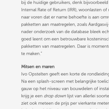
bij de huidige gebruikers, denk bijvoorbeeld
Internal Rate of Return (IRR), woonlasten o
naar voren dat er name behoefte is aan om
pakketten aan maatregelen, zoals Aardgasvij
nader onderzoek van de database bleek ech
goed leent om een betrouwbare kosteninschat
pakketten van maatregelen. Daar is momen
te maken.”
Mitsen en maren
Ivo Opstelten geeft een korte de rondleidi
Na een splash-screen met belangrijke toeli
gauw op het niveau van bouwdelen of install
krijg je een
drop down
lijst van allerlei soor
ziet ook meteen de prijs per vierkante met