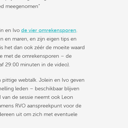
goed meegenomen”
in en Ivo
de vier omrekensporen
.
en en maren, en zijn eigen tips en
an is het dan ook zéér de moeite waard
re met de omrekensporen – de
af 29:00 minuten in de video).
 pittige webtalk. Jolein en Ivo geven
elling leden – beschikbaar blijven
nd van de sessie neemt ook Leon
namens RVO aanspreekpunt voor de
edereen uit om zich met eventuele