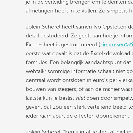
je in de verleiding brengen om te denken da
afmetingen hoeft in te vullen. Zo simpel is he
Jolein Schorel heeft samen Ivo Opstelten de
detail bestudeerd. Ze geeft aan hoe je inf
Excel-sheet is gestructureerd (
zie presentat
eerste wat opvalt is dat de Excel-download 
formules. Een belangrijk aandachtspunt dat 
webtalk: sommige informatie schaalt niet g
centraal wordt ontsloten in euro’s per vierk
bouwen van steigers, of aan de manier waar
laatste kun je beslist
niet
doen door simpelwe
geven; dat zou een sterk vertekend beeld t
ieder raam apart de effecten doorrekenen.
Jolein Schorel: “Een aantal kosten zit niet in