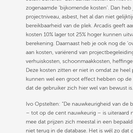
zogenaamde ‘bijkomende kosten’. Dan heb j
projectniveau, asbest, het al dan niet gelijk
bereikbaarheid van de plek. Arcadis geeft a
kosten 10% lager tot 25% hoger kunnen uitva
berekening. Daarnaast heb je ook nog de ‘ove
aan kosten, variërend van projectbegeleiding
verhuiskosten, schoonmaakkosten, heffingen
Deze kosten zitten er niet in omdat ze heel p
kunnen wel een groot effect hebben op de u
dat de gebruiker zich hier wel van bewust is.
Ivo Opstelten: “De nauwkeurigheid van de b
– tot op de cent nauwkeurig – is uiteraard 
mee dat prijzen zich meestal in een bepaal
niet terug in de database. Het is wél zo dat