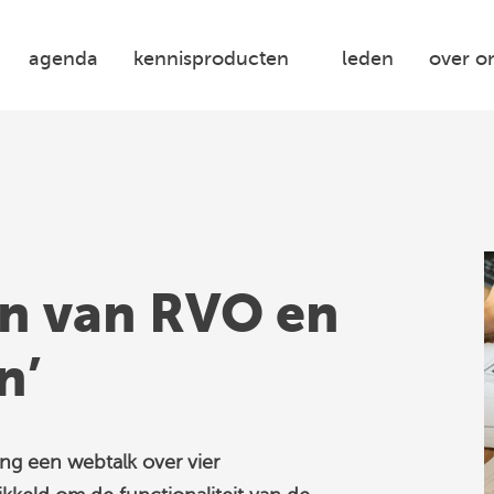
agenda
kennisproducten
leden
over o
n van RVO en
n’
ng een webtalk over vier