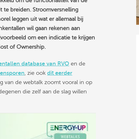
keld om de functionaliteit van de
t te breiden. Stroomversnelling
rel leggen uit wat er allemaal bij
nkentallen wil gaan rekenen aan
voorbeeld om een indicatie te krijgen
 Cost of Ownership.
entallen database van RVO
en de
kensporen
, zie ook
dit eerder
ag van de webtalk zoomt vooral in op
egenen die zelf aan de slag willen