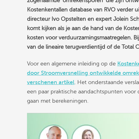
zogenaamde ‘omrekensporen’ die zijn ontwik
Kostenkentallen database van RVO verder ui
directeur Ivo Opstelten en expert Jolein Scho
komt kijken als je aan de hand van de Koste
kosten voor verduurzamingsmaatregelen. Bij
van de lineaire terugverdientijd of de Total
Voor een algemene inleiding op de
Kostenk
door Stroomversnelling ontwikkelde omre
verschenen artikel
. Het onderstaande versl
een paar praktische aandachtspunten voor d
gaan met berekeningen.