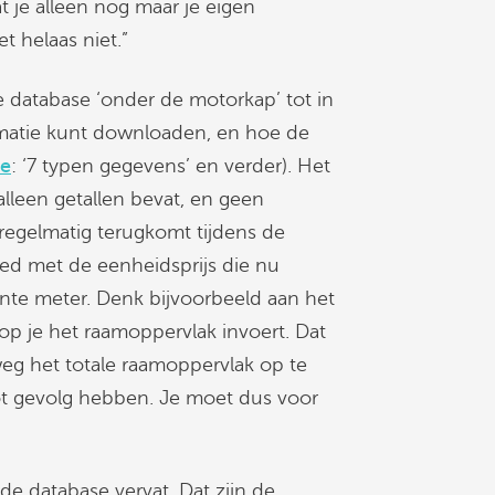
t je alleen nog maar je eigen
t helaas niet.”
 database ‘onder de motorkap’ tot in
ormatie kunt downloaden, en hoe de
ie
: ‘7 typen gegevens’ en verder). Het
alleen getallen bevat, en geen
regelmatig terugkomt tijdens de
oed met de eenheidsprijs die nu
ante meter. Denk bijvoorbeeld aan het
op je het raamoppervlak invoert. Dat
g het totale raamoppervlak op te
ot gevolg hebben. Je moet dus voor
 de database vervat. Dat zijn de