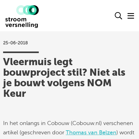
Stroomversnelling
Ope
O
logo
het
h
zoek
m
form
25-06-2018
actueel
Vleermuis legt
agenda
bouwproject stil? Niet als
kennisproducten
je bouwt volgens NOM
leden
Keur
over ons
contact
In het onlangs in Cobouw (Cobouw.nl) verschenen
Stroomversnelling
artikel (geschreven door
Thomas van Belzen
) wordt
op