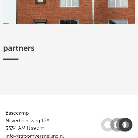
partners
Efectis
TKI
Hogeschool
Federatie
ISSO
Woonbond
Urban
Platform
Utrecht
Ruimtelijke
Energy
31
-
Kwaliteit
Centre
of
Expertise
Basecamp
Nijverheidsweg 16A
3534 AM Utrecht
info@stroomversnelling.nl